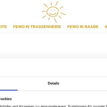
I­TE
FEWO IN TRAS­SEN­HEI­DE
FEWO IN BAA­BE
dit or dele­te it, then start wri­ting!
Details
Cookies
nhalte und Anzeigen zu personalisieren, Funktionen für soziale