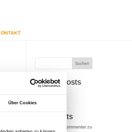
KON­TAKT
Suchen
Recent Posts
Hel­lo world!
Über Cookies
Recent
Comments
A WordPress Commenter
zu
 Medien anbieten zu können