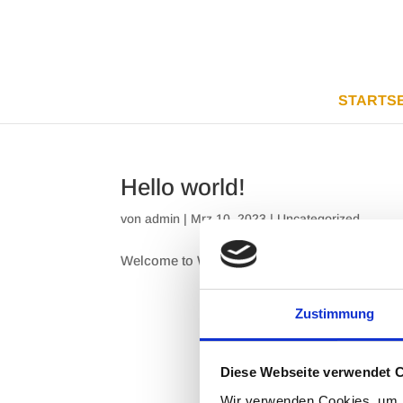
START­SE
Hel­lo world!
von
admin
|
Mrz 10, 2023
|
Uncategorized
Wel­co­me to Word­Press. This is your first post. E
Zustimmung
Diese Webseite verwendet 
Wir verwenden Cookies, um I