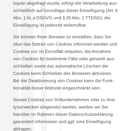
lo­gien abge­fragt wur­de, erfolgt die Ver­ar­bei­tung aus­
schließ­lich auf Grund­la­ge die­ser Ein­wil­li­gung (Art. 6
Abs. 1 lit. a DSGVO und § 25 Abs. 1 TTDSG); die
Ein­wil­li­gung ist jeder­zeit wider­ruf­bar.
Sie kön­nen Ihren Brow­ser so ein­stel­len, dass Sie
über das Set­zen von Coo­kies infor­miert wer­den und
Coo­kies nur im Ein­zel­fall erlau­ben, die Annah­me
von Coo­kies für bestimm­te Fäl­le oder gene­rell aus­
schlie­ßen sowie das auto­ma­ti­sche Löschen der
Coo­kies beim Schlie­ßen des Brow­sers akti­vie­ren.
Bei der Deak­ti­vie­rung von Coo­kies kann die Funk­
tio­na­li­tät die­ser Web­site ein­ge­schränkt sein.
Soweit Coo­kies von Dritt­un­ter­neh­men oder zu Ana­
ly­se­zwe­cken ein­ge­setzt wer­den, wer­den wir Sie
hier­über im Rah­men die­ser Daten­schutz­er­klä­rung
geson­dert infor­mie­ren und ggf. eine Ein­wil­li­gung
abfra­gen.