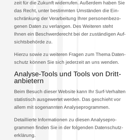
zeit für die Zukunft wider­ru­fen. Außer­dem haben Sie
das Recht, unter bestimm­ten Umstän­den die Ein­
schrän­kung der Ver­ar­bei­tung Ihrer per­so­nen­be­zo­
ge­nen Daten zu ver­lan­gen. Des Wei­te­ren steht
Ihnen ein Beschwer­de­recht bei der zustän­di­gen Auf­
sichts­be­hör­de zu.
Hier­zu sowie zu wei­te­ren Fra­gen zum The­ma Daten­
schutz kön­nen Sie sich jeder­zeit an uns wen­den.
Ana­ly­se-Tools und Tools von Dritt­
anbietern
Beim Besuch die­ser Web­site kann Ihr Surf-Ver­hal­ten
sta­tis­tisch aus­ge­wer­tet wer­den. Das geschieht vor
allem mit soge­nann­ten Ana­ly­se­pro­gram­men.
Detail­lier­te Infor­ma­tio­nen zu die­sen Ana­ly­se­pro­
gram­men fin­den Sie in der fol­gen­den Daten­schutz­
er­klä­rung.