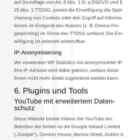
auf Grund­la­ge von Art. 6 Abs. 1 lit. a DSGVO und §
25 Abs. 1 TTDSG, soweit die Ein­wil­li­gung die Spei­
che­rung von Coo­kies oder den Zugriff auf Infor­ma­
tio­nen im End­ge­rät des Nut­zers (z. B. Device-Fin­
ger­prin­ting) im Sin­ne des TTDSG umfasst. Die Ein­
wil­li­gung ist jeder­zeit wider­ruf­bar.
IP-Anony­mi­sie­rung
Wir ver­wen­den WP Sta­tis­tics mit anony­mi­sier­ter IP.
Ihre IP-Adres­se wird dabei gekürzt, sodass die­se
Ihnen nicht mehr direkt zuge­ord­net wer­den kann.
6. Plug­ins und Tools
You­Tube mit erwei­ter­tem Daten­
schutz
Die­se Web­site bin­det Vide­os der You­Tube ein.
Betrei­ber der Sei­ten ist die Goog­le Ire­land Limi­t­ed
(„Goog­le“), Gor­don House, Bar­row Street, Dub­lin 4,