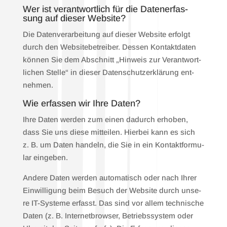
Wer ist ver­ant­wort­lich für die Daten­er­fas­
sung auf die­ser Web­site?
Die Daten­ver­ar­bei­tung auf die­ser Web­site erfolgt
durch den Web­site­be­trei­ber. Des­sen Kon­takt­da­ten
kön­nen Sie dem Abschnitt „Hin­weis zur Ver­ant­wort­
li­chen Stel­le“ in die­ser Daten­schutz­er­klä­rung ent­
neh­men.
Wie erfas­sen wir Ihre Daten?
Ihre Daten wer­den zum einen dadurch erho­ben,
dass Sie uns die­se mit­tei­len. Hier­bei kann es sich
z. B. um Daten han­deln, die Sie in ein Kon­takt­for­mu­
lar ein­ge­ben.
Ande­re Daten wer­den auto­ma­tisch oder nach Ihrer
Ein­wil­li­gung beim Besuch der Web­site durch unse­
re IT-Sys­te­me erfasst. Das sind vor allem tech­ni­sche
Daten (z. B. Inter­net­brow­ser, Betriebs­sys­tem oder