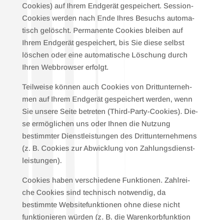
Coo­kies) auf Ihrem End­ge­rät gespei­chert. Ses­si­on-
Coo­kies wer­den nach Ende Ihres Besuchs auto­ma­
tisch gelöscht. Per­ma­nen­te Coo­kies blei­ben auf
Ihrem End­ge­rät gespei­chert, bis Sie die­se selbst
löschen oder eine auto­ma­ti­sche Löschung durch
Ihren Web­brow­ser erfolgt.
Teil­wei­se kön­nen auch Coo­kies von Dritt­un­ter­neh­
men auf Ihrem End­ge­rät gespei­chert wer­den, wenn
Sie unse­re Sei­te betre­ten (Third-Par­ty-Coo­kies). Die­
se ermög­li­chen uns oder Ihnen die Nut­zung
bestimm­ter Dienst­leis­tun­gen des Dritt­un­ter­neh­mens
(z. B. Coo­kies zur Abwick­lung von Zah­lungs­dienst­
leis­tun­gen).
Coo­kies haben ver­schie­de­ne Funk­tio­nen. Zahl­rei­
che Coo­kies sind tech­nisch not­wen­dig, da
bestimm­te Web­site­funk­tio­nen ohne die­se nicht
funk­tio­nie­ren wür­den (z. B. die Waren­korb­funk­ti­on