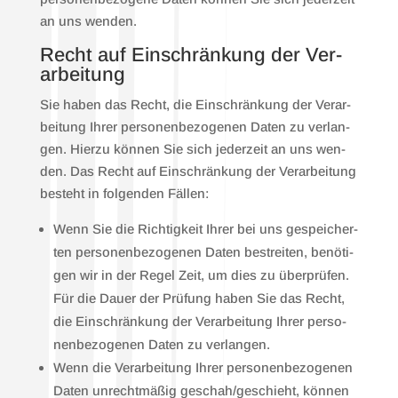
an uns wen­den.
Recht auf Ein­schrän­kung der Ver­
ar­bei­tung
Sie haben das Recht, die Ein­schrän­kung der Ver­ar­
bei­tung Ihrer per­so­nen­be­zo­ge­nen Daten zu ver­lan­
gen. Hier­zu kön­nen Sie sich jeder­zeit an uns wen­
den. Das Recht auf Ein­schrän­kung der Ver­ar­bei­tung
besteht in fol­gen­den Fäl­len:
Wenn Sie die Rich­tig­keit Ihrer bei uns gespei­cher­
ten per­so­nen­be­zo­ge­nen Daten bestrei­ten, benö­ti­
gen wir in der Regel Zeit, um dies zu über­prü­fen.
Für die Dau­er der Prü­fung haben Sie das Recht,
die Ein­schrän­kung der Ver­ar­bei­tung Ihrer per­so­
nen­be­zo­ge­nen Daten zu ver­lan­gen.
Wenn die Ver­ar­bei­tung Ihrer per­so­nen­be­zo­ge­nen
Daten unrecht­mä­ßig geschah/geschieht, kön­nen