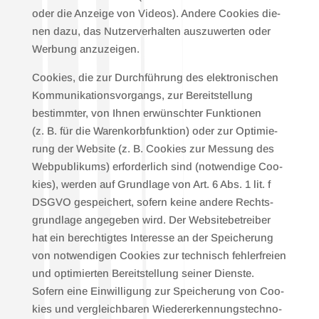
oder die Anzei­ge von Vide­os). Ande­re Coo­kies die­
nen dazu, das Nut­zer­ver­hal­ten aus­zu­wer­ten oder
Wer­bung anzu­zei­gen.
Coo­kies, die zur Durch­füh­rung des elek­tro­ni­schen
Kom­mu­ni­ka­ti­ons­vor­gangs, zur Bereit­stel­lung
bestimm­ter, von Ihnen erwünsch­ter Funk­tio­nen
(z. B. für die Waren­korb­funk­ti­on) oder zur Opti­mie­
rung der Web­site (z. B. Coo­kies zur Mes­sung des
Web­pu­bli­kums) erfor­der­lich sind (not­wen­di­ge Coo­
kies), wer­den auf Grund­la­ge von Art. 6 Abs. 1 lit. f
DSGVO gespei­chert, sofern kei­ne ande­re Rechts­
grund­la­ge ange­ge­ben wird. Der Web­site­be­trei­ber
hat ein berech­tig­tes Inter­es­se an der Spei­che­rung
von not­wen­di­gen Coo­kies zur tech­nisch feh­ler­frei­en
und opti­mier­ten Bereit­stel­lung sei­ner Diens­te.
Sofern eine Ein­wil­li­gung zur Spei­che­rung von Coo­
kies und ver­gleich­ba­ren Wie­der­erken­nungs­tech­no­