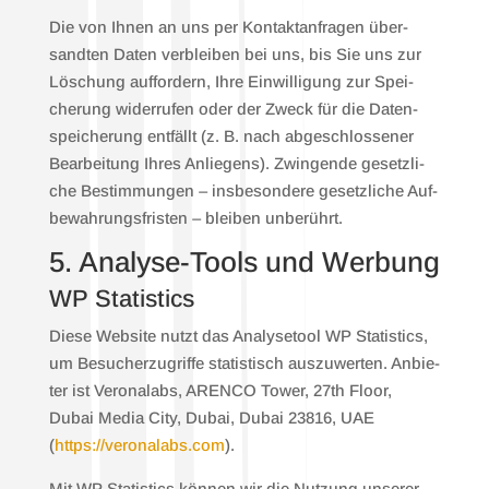
Die von Ihnen an uns per Kon­takt­an­fra­gen über­
sand­ten Daten ver­blei­ben bei uns, bis Sie uns zur
Löschung auf­for­dern, Ihre Ein­wil­li­gung zur Spei­
che­rung wider­ru­fen oder der Zweck für die Daten­
spei­che­rung ent­fällt (z. B. nach abge­schlos­se­ner
Bear­bei­tung Ihres Anlie­gens). Zwin­gen­de gesetz­li­
che Bestim­mun­gen – ins­be­son­de­re gesetz­li­che Auf­
be­wah­rungs­fris­ten – blei­ben unbe­rührt.
5. Ana­ly­se-Tools und Wer­bung
WP Sta­tis­tics
Die­se Web­site nutzt das Ana­ly­se­tool WP Sta­tis­tics,
um Besu­cher­zu­grif­fe sta­tis­tisch aus­zu­wer­ten. Anbie­
ter ist Vero­nalabs, ARENCO Tower, 27th Flo­or,
Dubai Media City, Dubai, Dubai 23816, UAE
(
https://veronalabs.com
).
Mit WP Sta­tis­tics kön­nen wir die Nut­zung unse­rer