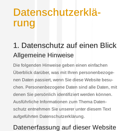
Daten­schutz­er­klä­
rung
1. Daten­schutz auf einen Blick
All­ge­mei­ne Hin­wei­se
Die fol­gen­den Hin­wei­se geben einen ein­fa­chen
Über­blick dar­über, was mit Ihren per­so­nen­be­zo­ge­
nen Daten pas­siert, wenn Sie die­se Web­site besu­
chen. Per­so­nen­be­zo­ge­ne Daten sind alle Daten, mit
denen Sie per­sön­lich iden­ti­fi­ziert wer­den kön­nen.
Aus­führ­li­che Infor­ma­tio­nen zum The­ma Daten­
schutz ent­neh­men Sie unse­rer unter die­sem Text
auf­ge­führ­ten Daten­schutz­er­klä­rung.
Daten­er­fas­sung auf die­ser Web­site