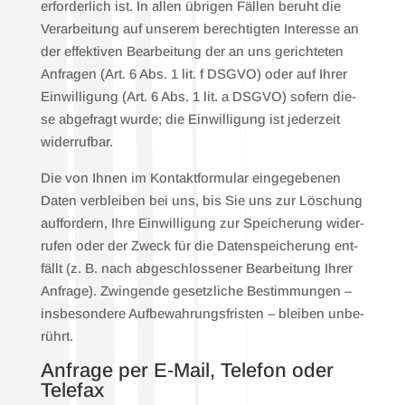
erfor­der­lich ist. In allen übri­gen Fäl­len beruht die
Ver­ar­bei­tung auf unse­rem berech­tig­ten Inter­es­se an
der effek­ti­ven Bear­bei­tung der an uns gerich­te­ten
Anfra­gen (Art. 6 Abs. 1 lit. f DSGVO) oder auf Ihrer
Ein­wil­li­gung (Art. 6 Abs. 1 lit. a DSGVO) sofern die­
se abge­fragt wur­de; die Ein­wil­li­gung ist jeder­zeit
wider­ruf­bar.
Die von Ihnen im Kon­takt­for­mu­lar ein­ge­ge­be­nen
Daten ver­blei­ben bei uns, bis Sie uns zur Löschung
auf­for­dern, Ihre Ein­wil­li­gung zur Spei­che­rung wider­
ru­fen oder der Zweck für die Daten­spei­che­rung ent­
fällt (z. B. nach abge­schlos­se­ner Bear­bei­tung Ihrer
Anfra­ge). Zwin­gen­de gesetz­li­che Bestim­mun­gen –
ins­be­son­de­re Auf­be­wah­rungs­fris­ten – blei­ben unbe­
rührt.
Anfra­ge per E‑Mail, Tele­fon oder
Tele­fax