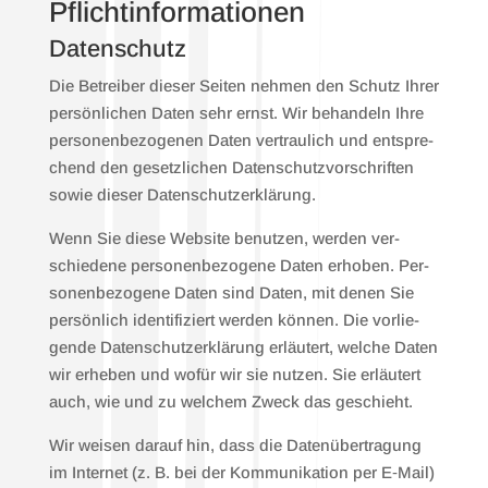
Pflicht­informationen
Daten­schutz
Die Betrei­ber die­ser Sei­ten neh­men den Schutz Ihrer
per­sön­li­chen Daten sehr ernst. Wir behan­deln Ihre
per­so­nen­be­zo­ge­nen Daten ver­trau­lich und ent­spre­
chend den gesetz­li­chen Daten­schutz­vor­schrif­ten
sowie die­ser Daten­schutz­er­klä­rung.
Wenn Sie die­se Web­site benut­zen, wer­den ver­
schie­de­ne per­so­nen­be­zo­ge­ne Daten erho­ben. Per­
so­nen­be­zo­ge­ne Daten sind Daten, mit denen Sie
per­sön­lich iden­ti­fi­ziert wer­den kön­nen. Die vor­lie­
gen­de Daten­schutz­er­klä­rung erläu­tert, wel­che Daten
wir erhe­ben und wofür wir sie nut­zen. Sie erläu­tert
auch, wie und zu wel­chem Zweck das geschieht.
Wir wei­sen dar­auf hin, dass die Daten­über­tra­gung
im Inter­net (z. B. bei der Kom­mu­ni­ka­ti­on per E‑Mail)