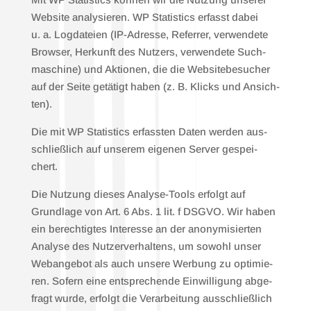
Web­site ana­ly­sie­ren. WP Sta­tis­tics erfasst dabei
u. a. Log­da­tei­en (IP-Adres­se, Refer­rer, ver­wen­de­te
Brow­ser, Her­kunft des Nut­zers, ver­wen­de­te Such­
ma­schi­ne) und Aktio­nen, die die Web­site­be­su­cher
auf der Sei­te getä­tigt haben (z. B. Klicks und Ansich­
ten).
Die mit WP Sta­tis­tics erfass­ten Daten wer­den aus­
schließ­lich auf unse­rem eige­nen Ser­ver gespei­
chert.
Die Nut­zung die­ses Ana­ly­se-Tools erfolgt auf
Grund­la­ge von Art. 6 Abs. 1 lit. f DSGVO. Wir haben
ein berech­tig­tes Inter­es­se an der anony­mi­sier­ten
Ana­ly­se des Nut­zer­ver­hal­tens, um sowohl unser
Web­an­ge­bot als auch unse­re Wer­bung zu opti­mie­
ren. Sofern eine ent­spre­chen­de Ein­wil­li­gung abge­
fragt wur­de, erfolgt die Ver­ar­bei­tung aus­schließ­lich