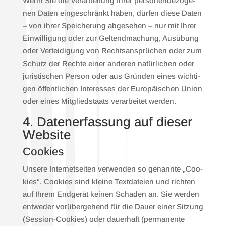
Wenn Sie die Ver­ar­bei­tung Ihrer per­so­nen­be­zo­ge­
nen Daten ein­ge­schränkt haben, dür­fen die­se Daten
– von ihrer Spei­che­rung abge­se­hen – nur mit Ihrer
Ein­wil­li­gung oder zur Gel­tend­ma­chung, Aus­übung
oder Ver­tei­di­gung von Rechts­an­sprü­chen oder zum
Schutz der Rech­te einer ande­ren natür­li­chen oder
juris­ti­schen Per­son oder aus Grün­den eines wich­ti­
gen öffent­li­chen Inter­es­ses der Euro­päi­schen Uni­on
oder eines Mit­glied­staats ver­ar­bei­tet wer­den.
4. Daten­er­fas­sung auf die­ser
Web­site
Coo­kies
Unse­re Inter­net­sei­ten ver­wen­den so genann­te „Coo­
kies“. Coo­kies sind klei­ne Text­da­tei­en und rich­ten
auf Ihrem End­ge­rät kei­nen Scha­den an. Sie wer­den
ent­we­der vor­über­ge­hend für die Dau­er einer Sit­zung
(Ses­si­on-Coo­kies) oder dau­er­haft (per­ma­nen­te