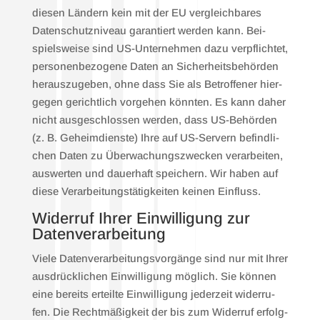
die­sen Län­dern kein mit der EU ver­gleich­ba­res
Daten­schutz­ni­veau garan­tiert wer­den kann. Bei­
spiels­wei­se sind US-Unter­neh­men dazu ver­pflich­tet,
per­so­nen­be­zo­ge­ne Daten an Sicher­heits­be­hör­den
her­aus­zu­ge­ben, ohne dass Sie als Betrof­fe­ner hier­
ge­gen gericht­lich vor­ge­hen könn­ten. Es kann daher
nicht aus­ge­schlos­sen wer­den, dass US-Behör­den
(z. B. Geheim­diens­te) Ihre auf US-Ser­vern befind­li­
chen Daten zu Über­wa­chungs­zwe­cken ver­ar­bei­ten,
aus­wer­ten und dau­er­haft spei­chern. Wir haben auf
die­se Ver­ar­bei­tungs­tä­tig­kei­ten kei­nen Ein­fluss.
Wider­ruf Ihrer Ein­wil­li­gung zur
Daten­ver­ar­bei­tung
Vie­le Daten­ver­ar­bei­tungs­vor­gän­ge sind nur mit Ihrer
aus­drück­li­chen Ein­wil­li­gung mög­lich. Sie kön­nen
eine bereits erteil­te Ein­wil­li­gung jeder­zeit wider­ru­
fen. Die Recht­mä­ßig­keit der bis zum Wider­ruf erfolg­