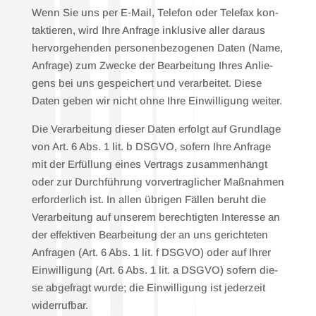
Wenn Sie uns per E‑Mail, Tele­fon oder Tele­fax kon­
tak­tie­ren, wird Ihre Anfra­ge inklu­si­ve aller dar­aus
her­vor­ge­hen­den per­so­nen­be­zo­ge­nen Daten (Name,
Anfra­ge) zum Zwe­cke der Bear­bei­tung Ihres Anlie­
gens bei uns gespei­chert und ver­ar­bei­tet. Die­se
Daten geben wir nicht ohne Ihre Ein­wil­li­gung wei­ter.
Die Ver­ar­bei­tung die­ser Daten erfolgt auf Grund­la­ge
von Art. 6 Abs. 1 lit. b DSGVO, sofern Ihre Anfra­ge
mit der Erfül­lung eines Ver­trags zusam­men­hängt
oder zur Durch­füh­rung vor­ver­trag­li­cher Maß­nah­men
erfor­der­lich ist. In allen übri­gen Fäl­len beruht die
Ver­ar­bei­tung auf unse­rem berech­tig­ten Inter­es­se an
der effek­ti­ven Bear­bei­tung der an uns gerich­te­ten
Anfra­gen (Art. 6 Abs. 1 lit. f DSGVO) oder auf Ihrer
Ein­wil­li­gung (Art. 6 Abs. 1 lit. a DSGVO) sofern die­
se abge­fragt wur­de; die Ein­wil­li­gung ist jeder­zeit
wider­ruf­bar.