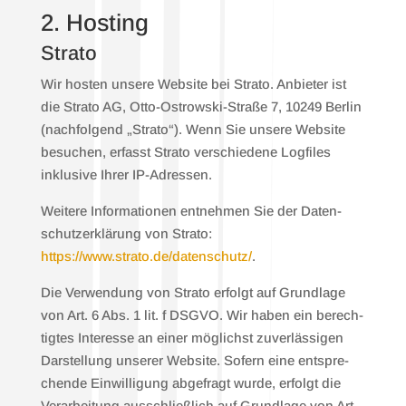
2. Hos­ting
Stra­to
Wir hos­ten unse­re Web­site bei Stra­to. Anbie­ter ist
die Stra­to AG, Otto-Ost­row­ski-Stra­ße 7, 10249 Ber­lin
(nach­fol­gend „Stra­to“). Wenn Sie unse­re Web­site
besu­chen, erfasst Stra­to ver­schie­de­ne Log­files
inklu­si­ve Ihrer IP-Adres­sen.
Wei­te­re Infor­ma­tio­nen ent­neh­men Sie der Daten­
schutz­er­klä­rung von Stra­to:
https://www.strato.de/datenschutz/
.
Die Ver­wen­dung von Stra­to erfolgt auf Grund­la­ge
von Art. 6 Abs. 1 lit. f DSGVO. Wir haben ein berech­
tig­tes Inter­es­se an einer mög­lichst zuver­läs­si­gen
Dar­stel­lung unse­rer Web­site. Sofern eine ent­spre­
chen­de Ein­wil­li­gung abge­fragt wur­de, erfolgt die
Ver­ar­bei­tung aus­schließ­lich auf Grund­la­ge von Art.