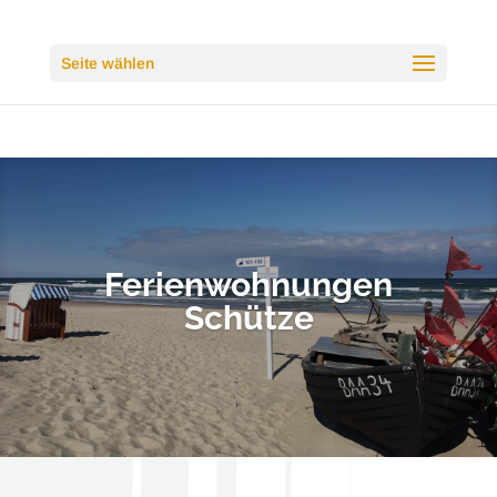
Seite wählen
Feri­en­woh­nun­gen
Schüt­ze