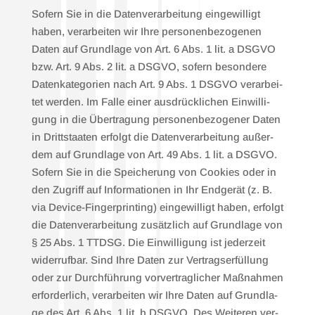
Sofern Sie in die Daten­ver­ar­bei­tung ein­ge­wil­ligt
haben, ver­ar­bei­ten wir Ihre per­so­nen­be­zo­ge­nen
Daten auf Grund­la­ge von Art. 6 Abs. 1 lit. a DSGVO
bzw. Art. 9 Abs. 2 lit. a DSGVO, sofern beson­de­re
Daten­ka­te­go­rien nach Art. 9 Abs. 1 DSGVO ver­ar­bei­
tet wer­den. Im Fal­le einer aus­drück­li­chen Ein­wil­li­
gung in die Über­tra­gung per­so­nen­be­zo­ge­ner Daten
in Dritt­staa­ten erfolgt die Daten­ver­ar­bei­tung außer­
dem auf Grund­la­ge von Art. 49 Abs. 1 lit. a DSGVO.
Sofern Sie in die Spei­che­rung von Coo­kies oder in
den Zugriff auf Infor­ma­tio­nen in Ihr End­ge­rät (z. B.
via Device-Fin­ger­prin­ting) ein­ge­wil­ligt haben, erfolgt
die Daten­ver­ar­bei­tung zusätz­lich auf Grund­la­ge von
§ 25 Abs. 1 TTDSG. Die Ein­wil­li­gung ist jeder­zeit
wider­ruf­bar. Sind Ihre Daten zur Ver­trags­er­fül­lung
oder zur Durch­füh­rung vor­ver­trag­li­cher Maß­nah­men
erfor­der­lich, ver­ar­bei­ten wir Ihre Daten auf Grund­la­
ge des Art. 6 Abs. 1 lit. b DSGVO. Des Wei­te­ren ver­