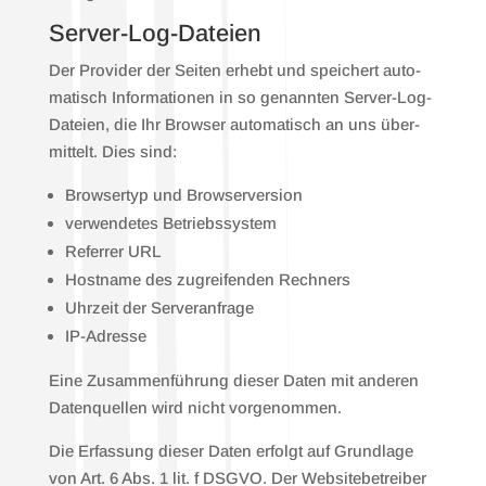
Ser­ver-Log-Datei­en
Der Pro­vi­der der Sei­ten erhebt und spei­chert auto­
ma­tisch Infor­ma­tio­nen in so genann­ten Ser­ver-Log-
Datei­en, die Ihr Brow­ser auto­ma­tisch an uns über­
mit­telt. Dies sind:
Brow­ser­typ und Brow­ser­ver­si­on
ver­wen­de­tes Betriebs­sys­tem
Refer­rer URL
Host­na­me des zugrei­fen­den Rech­ners
Uhr­zeit der Ser­ver­an­fra­ge
IP-Adres­se
Eine Zusam­men­füh­rung die­ser Daten mit ande­ren
Daten­quel­len wird nicht vor­ge­nom­men.
Die Erfas­sung die­ser Daten erfolgt auf Grund­la­ge
von Art. 6 Abs. 1 lit. f DSGVO. Der Web­site­be­trei­ber