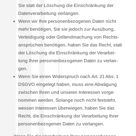
Sie statt der Löschung die Ein­schrän­kung der
Daten­ver­ar­bei­tung ver­lan­gen.
Wenn wir Ihre per­so­nen­be­zo­ge­nen Daten nicht
mehr benö­ti­gen, Sie sie jedoch zur Aus­übung,
Ver­tei­di­gung oder Gel­tend­ma­chung von Rechts­
an­sprü­chen benö­ti­gen, haben Sie das Recht, statt
der Löschung die Ein­schrän­kung der Ver­ar­bei­
tung Ihrer per­so­nen­be­zo­ge­nen Daten zu ver­lan­
gen.
Wenn Sie einen Wider­spruch nach Art. 21 Abs. 1
DSGVO ein­ge­legt haben, muss eine Abwä­gung
zwi­schen Ihren und unse­ren Inter­es­sen vor­ge­
nom­men wer­den. Solan­ge noch nicht fest­steht,
wes­sen Inter­es­sen über­wie­gen, haben Sie das
Recht, die Ein­schrän­kung der Ver­ar­bei­tung Ihrer
per­so­nen­be­zo­ge­nen Daten zu ver­lan­gen.