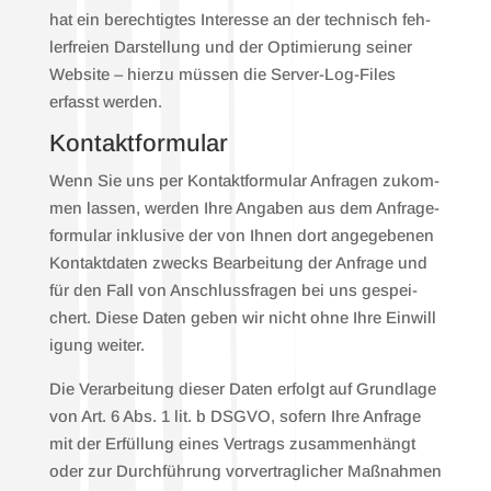
hat ein berech­tig­tes Inter­es­se an der tech­nisch feh­
ler­frei­en Dar­stel­lung und der Opti­mie­rung sei­ner
Web­site – hier­zu müs­sen die Ser­ver-Log-Files
erfasst wer­den.
Kon­takt­for­mu­lar
Wenn Sie uns per Kon­takt­for­mu­lar Anfra­gen zukom­
men las­sen, wer­den Ihre Anga­ben aus dem Anfra­ge­
for­mu­lar inklu­si­ve der von Ihnen dort ange­ge­be­nen
Kon­takt­da­ten zwecks Bear­bei­tung der Anfra­ge und
für den Fall von Anschluss­fra­gen bei uns gespei­
chert. Die­se Daten geben wir nicht ohne Ihre Ein­wil­l
i­gung wei­ter.
Die Ver­ar­bei­tung die­ser Daten erfolgt auf Grund­la­ge
von Art. 6 Abs. 1 lit. b DSGVO, sofern Ihre Anfra­ge
mit der Erfül­lung eines Ver­trags zusam­men­hängt
oder zur Durch­füh­rung vor­ver­trag­li­cher Maß­nah­men