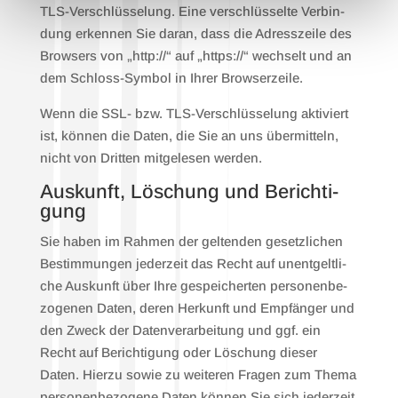
TLS-Ver­schlüs­se­lung. Eine ver­schlüs­sel­te Ver­bin­
dung erken­nen Sie dar­an, dass die Adress­zei­le des
Brow­sers von „http://“ auf „https://“ wech­selt und an
dem Schloss-Sym­bol in Ihrer Brow­ser­zei­le.
Wenn die SSL- bzw. TLS-Ver­schlüs­se­lung akti­viert
ist, kön­nen die Daten, die Sie an uns über­mit­teln,
nicht von Drit­ten mit­ge­le­sen wer­den.
Aus­kunft, Löschung und Berich­ti­
gung
Sie haben im Rah­men der gel­ten­den gesetz­li­chen
Bestim­mun­gen jeder­zeit das Recht auf unent­gelt­li­
che Aus­kunft über Ihre gespei­cher­ten per­so­nen­be­
zo­ge­nen Daten, deren Her­kunft und Emp­fän­ger und
den Zweck der Daten­ver­ar­bei­tung und ggf. ein
Recht auf Berich­ti­gung oder Löschung die­ser
Daten. Hier­zu sowie zu wei­te­ren Fra­gen zum The­ma
per­so­nen­be­zo­ge­ne Daten kön­nen Sie sich jeder­zeit