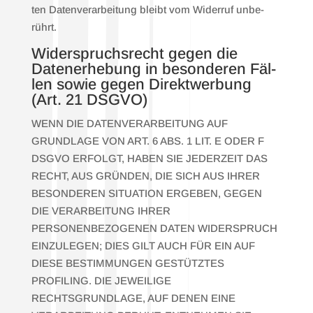
ten Daten­ver­ar­bei­tung bleibt vom Wider­ruf unbe­
rührt.
Wider­spruchs­recht gegen die
Daten­er­he­bung in beson­de­ren Fäl­
len sowie gegen Direkt­wer­bung
(Art. 21 DSGVO)
WENN DIE DATENVERARBEITUNG AUF
GRUNDLAGE VON ART. 6 ABS. 1 LIT. E ODER F
DSGVO ERFOLGT, HABEN SIE JEDERZEIT DAS
RECHT, AUS GRÜNDEN, DIE SICH AUS IHRER
BESONDEREN SITUATION ERGEBEN, GEGEN
DIE VERARBEITUNG IHRER
PERSONENBEZOGENEN DATEN WIDERSPRUCH
EINZULEGEN; DIES GILT AUCH FÜR EIN AUF
DIESE BESTIMMUNGEN GESTÜTZTES
PROFILING. DIE JEWEILIGE
RECHTSGRUNDLAGE, AUF DENEN EINE