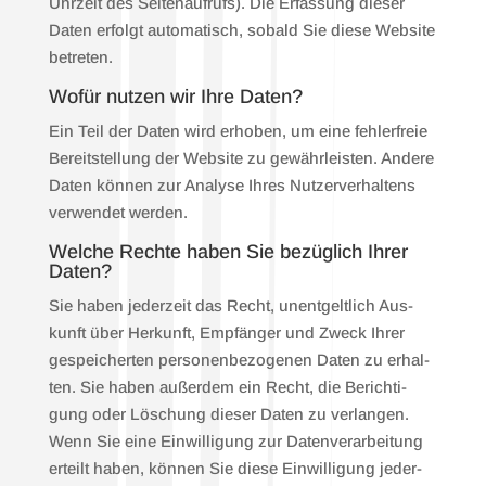
Uhr­zeit des Sei­ten­auf­rufs). Die Erfas­sung die­ser
Daten erfolgt auto­ma­tisch, sobald Sie die­se Web­site
betre­ten.
Wofür nut­zen wir Ihre Daten?
Ein Teil der Daten wird erho­ben, um eine feh­ler­freie
Bereit­stel­lung der Web­site zu gewähr­leis­ten. Ande­re
Daten kön­nen zur Ana­ly­se Ihres Nut­zer­ver­hal­tens
ver­wen­det wer­den.
Wel­che Rech­te haben Sie bezüg­lich Ihrer
Daten?
Sie haben jeder­zeit das Recht, unent­gelt­lich Aus­
kunft über Her­kunft, Emp­fän­ger und Zweck Ihrer
gespei­cher­ten per­so­nen­be­zo­ge­nen Daten zu erhal­
ten. Sie haben außer­dem ein Recht, die Berich­ti­
gung oder Löschung die­ser Daten zu ver­lan­gen.
Wenn Sie eine Ein­wil­li­gung zur Daten­ver­ar­bei­tung
erteilt haben, kön­nen Sie die­se Ein­wil­li­gung jeder­