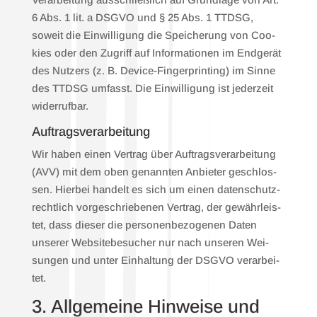
6 Abs. 1 lit. a DSGVO und § 25 Abs. 1 TTDSG,
soweit die Ein­wil­li­gung die Spei­che­rung von Coo­
kies oder den Zugriff auf Infor­ma­tio­nen im End­ge­rät
des Nut­zers (z. B. Device-Fin­ger­prin­ting) im Sin­ne
des TTDSG umfasst. Die Ein­wil­li­gung ist jeder­zeit
wider­ruf­bar.
Auf­trags­ver­ar­bei­tung
Wir haben einen Ver­trag über Auf­trags­ver­ar­bei­tung
(AVV) mit dem oben genann­ten Anbie­ter geschlos­
sen. Hier­bei han­delt es sich um einen daten­schutz­
recht­lich vor­ge­schrie­be­nen Ver­trag, der gewähr­leis­
tet, dass die­ser die per­so­nen­be­zo­ge­nen Daten
unse­rer Web­site­be­su­cher nur nach unse­ren Wei­
sun­gen und unter Ein­hal­tung der DSGVO ver­ar­bei­
tet.
3. All­ge­mei­ne Hin­wei­se und