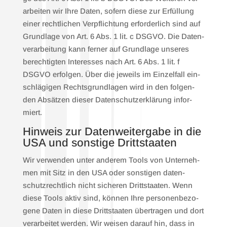
ar­bei­ten wir Ihre Daten, sofern die­se zur Erfül­lung
einer recht­li­chen Ver­pflich­tung erfor­der­lich sind auf
Grund­la­ge von Art. 6 Abs. 1 lit. c DSGVO. Die Daten­
ver­ar­bei­tung kann fer­ner auf Grund­la­ge unse­res
berech­tig­ten Inter­es­ses nach Art. 6 Abs. 1 lit. f
DSGVO erfol­gen. Über die jeweils im Ein­zel­fall ein­
schlä­gi­gen Rechts­grund­la­gen wird in den fol­gen­
den Absät­zen die­ser Daten­schutz­er­klä­rung infor­
miert.
Hin­weis zur Daten­wei­ter­ga­be in die
USA und sons­ti­ge Dritt­staa­ten
Wir ver­wen­den unter ande­rem Tools von Unter­neh­
men mit Sitz in den USA oder sons­ti­gen daten­
schutz­recht­lich nicht siche­ren Dritt­staa­ten. Wenn
die­se Tools aktiv sind, kön­nen Ihre per­so­nen­be­zo­
ge­ne Daten in die­se Dritt­staa­ten über­tra­gen und dort
ver­ar­bei­tet wer­den. Wir wei­sen dar­auf hin, dass in