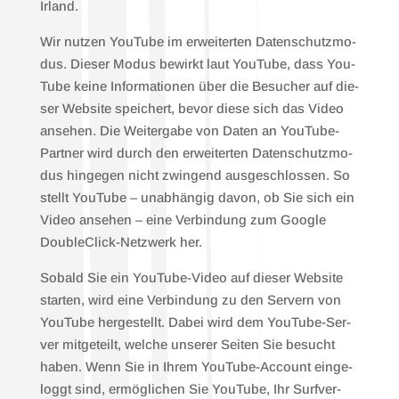
Irland.
Wir nut­zen You­Tube im erwei­ter­ten Daten­schutz­mo­
dus. Die­ser Modus bewirkt laut You­Tube, dass You­
Tube kei­ne Infor­ma­tio­nen über die Besu­cher auf die­
ser Web­site spei­chert, bevor die­se sich das Video
anse­hen. Die Wei­ter­ga­be von Daten an You­Tube-
Part­ner wird durch den erwei­ter­ten Daten­schutz­mo­
dus hin­ge­gen nicht zwin­gend aus­ge­schlos­sen. So
stellt You­Tube – unab­hän­gig davon, ob Sie sich ein
Video anse­hen – eine Ver­bin­dung zum Goog­le
Dou­ble­Click-Netz­werk her.
Sobald Sie ein You­Tube-Video auf die­ser Web­site
star­ten, wird eine Ver­bin­dung zu den Ser­vern von
You­Tube her­ge­stellt. Dabei wird dem You­Tube-Ser­
ver mit­ge­teilt, wel­che unse­rer Sei­ten Sie besucht
haben. Wenn Sie in Ihrem You­Tube-Account ein­ge­
loggt sind, ermög­li­chen Sie You­Tube, Ihr Surf­ver­