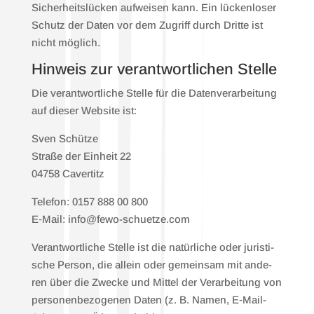
Sicher­heits­lü­cken auf­wei­sen kann. Ein lücken­lo­ser
Schutz der Daten vor dem Zugriff durch Drit­te ist
nicht mög­lich.
Hin­weis zur ver­ant­wort­li­chen Stel­le
Die ver­ant­wort­li­che Stel­le für die Daten­ver­ar­bei­tung
auf die­ser Web­site ist:
Sven Schüt­ze
Stra­ße der Ein­heit 22
04758 Caver­titz
Tele­fon: 0157 888 00 800
E‑Mail: info@fewo-schuetze.com
Ver­ant­wort­li­che Stel­le ist die natür­li­che oder juris­ti­
sche Per­son, die allein oder gemein­sam mit ande­
ren über die Zwe­cke und Mit­tel der Ver­ar­bei­tung von
per­so­nen­be­zo­ge­nen Daten (z. B. Namen, E‑Mail-